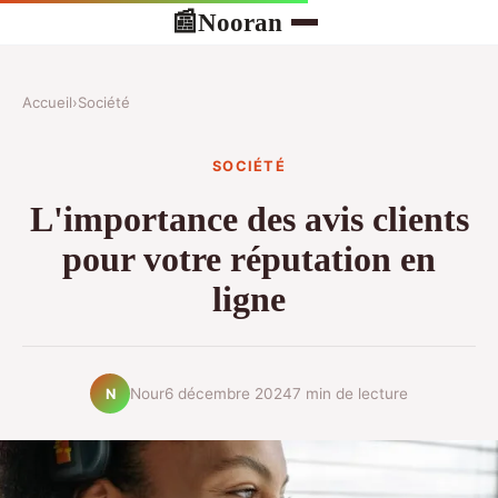
Nooran
📰
Accueil
›
Société
SOCIÉTÉ
L'importance des avis clients
pour votre réputation en
ligne
Nour
6 décembre 2024
7 min de lecture
N