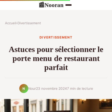
Nooran
📰
Accueil
›
Divertissement
DIVERTISSEMENT
Astuces pour sélectionner le
porte menu de restaurant
parfait
Nour
23 novembre 2024
7 min de lecture
N