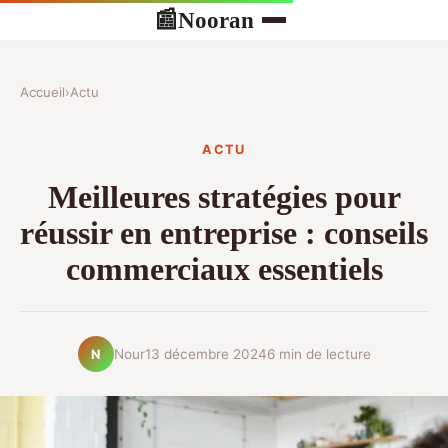
Nooran
📰
Accueil
›
Actu
ACTU
Meilleures stratégies pour
réussir en entreprise : conseils
commerciaux essentiels
Nour
13 décembre 2024
6 min de lecture
N