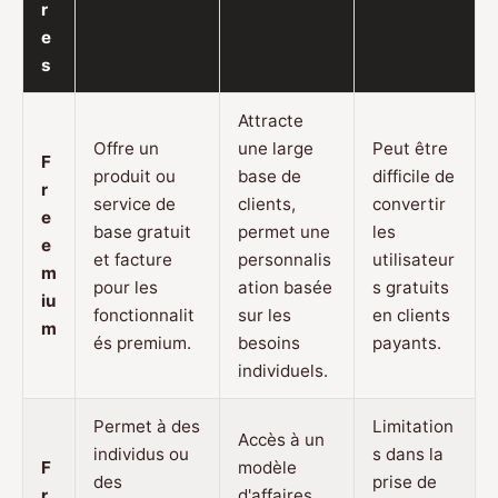
r
e
s
Attracte
Offre un
une large
Peut être
F
produit ou
base de
difficile de
r
service de
clients,
convertir
e
base gratuit
permet une
les
e
et facture
personnalis
utilisateur
m
pour les
ation basée
s gratuits
iu
fonctionnalit
sur les
en clients
m
és premium.
besoins
payants.
individuels.
Permet à des
Limitation
Accès à un
individus ou
s dans la
F
modèle
des
prise de
r
d'affaires