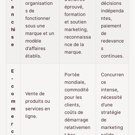
organisation
décisions
a
éprouvé,
s de
indépenda
n
formation
fonctionner
ntes,
c
et soutien
sous une
paiement
hi
marketing,
marque et un
de
s
reconnaissa
modèle
redevance
e
nce de la
d'affaires
s
marque.
établis.
continues.
E
Portée
Concurren
-
mondiale,
ce
c
commodité
intense,
o
Vente de
pour les
nécessité
m
produits ou
clients,
d'une
m
services en
coûts de
stratégie
e
ligne.
démarrage
de
r
relativemen
marketing
c
t bas.
solide.