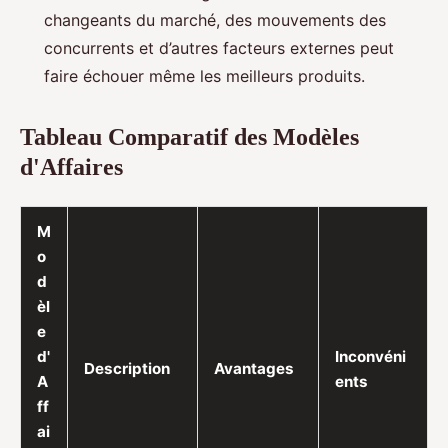
changeants du marché, des mouvements des
concurrents et d’autres facteurs externes peut
faire échouer même les meilleurs produits.
Tableau Comparatif des Modèles
d'Affaires
M
o
d
èl
e
d'
Inconvéni
Description
Avantages
A
ents
ff
ai