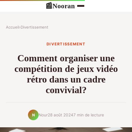
Nooran
📰
Accueil
›
Divertissement
DIVERTISSEMENT
Comment organiser une
compétition de jeux vidéo
rétro dans un cadre
convivial?
Nour
28 août 2024
7 min de lecture
N