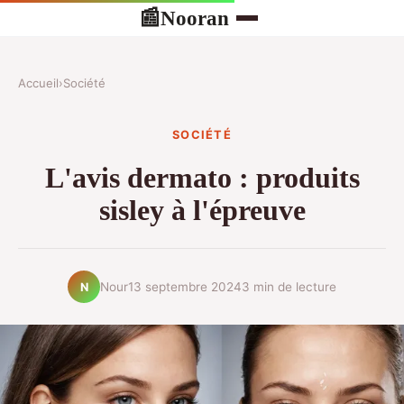
Nooran
📰
Accueil
›
Société
SOCIÉTÉ
L'avis dermato : produits
sisley à l'épreuve
Nour
13 septembre 2024
3 min de lecture
N