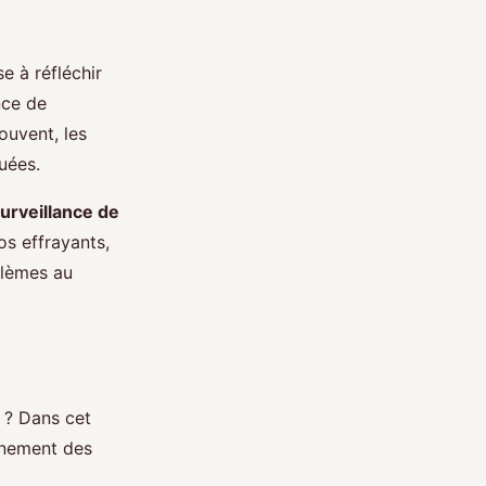
e à réfléchir
nce de
Souvent, les
uées.
urveillance de
os effrayants,
blèmes au
 ? Dans cet
vènement des