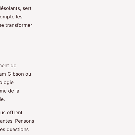
ésolants, sert
compte les
se transformer
ment de
iam Gibson ou
ologie
mme de la
ie.
us offrent
étantes. Pensons
 des questions