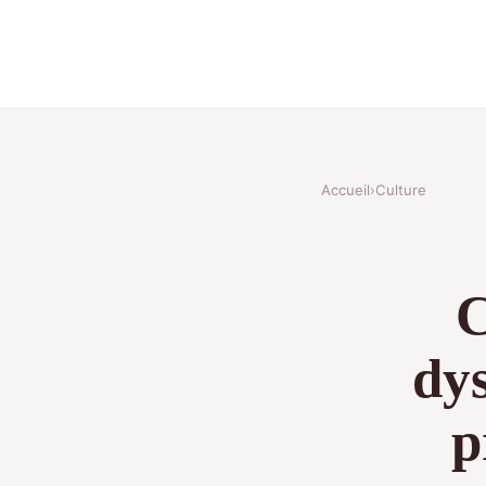
Accueil
›
Culture
C
dys
p