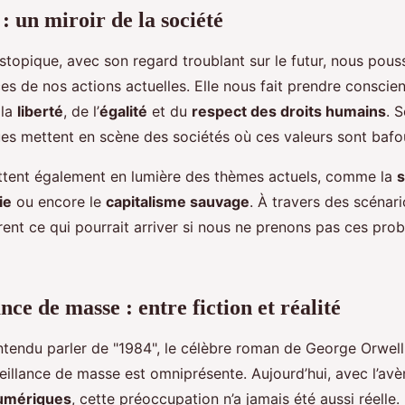
: un miroir de la société
ystopique, avec son regard troublant sur le futur, nous pouss
s de nos actions actuelles. Elle nous fait prendre conscie
 la
liberté
, de l’
égalité
et du
respect des droits humains
. 
ues mettent en scène des sociétés où ces valeurs sont bafo
tent également en lumière des thèmes actuels, comme la
s
ie
ou encore le
capitalisme sauvage
. À travers des scénari
rent ce qui pourrait arriver si nous ne prenons pas ces pro
nce de masse : entre fiction et réalité
entendu parler de "1984", le célèbre roman de George Orwell
veillance de masse est omniprésente. Aujourd’hui, avec l’a
numériques
, cette préoccupation n’a jamais été aussi réelle.