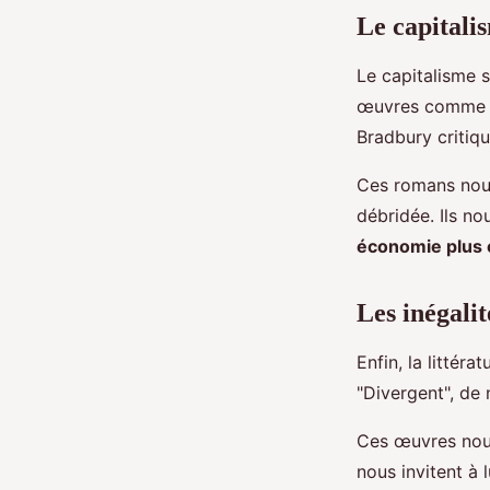
Le capitali
Le capitalisme 
œuvres comme "L
Bradbury critiq
Ces romans nous
débridée. Ils no
économie plus 
Les inégalit
Enfin, la littér
"Divergent", de
Ces œuvres nous 
nous invitent à 