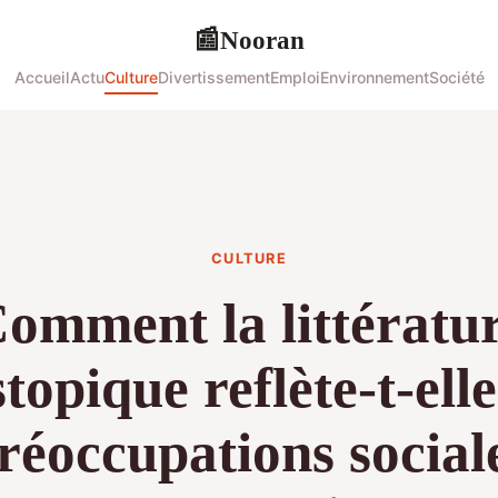
Nooran
📰
Accueil
Actu
Culture
Divertissement
Emploi
Environnement
Société
CULTURE
omment la littératu
topique reflète-t-elle
réoccupations social