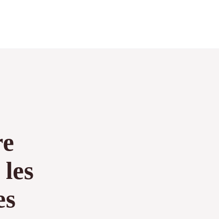
re
 les
es