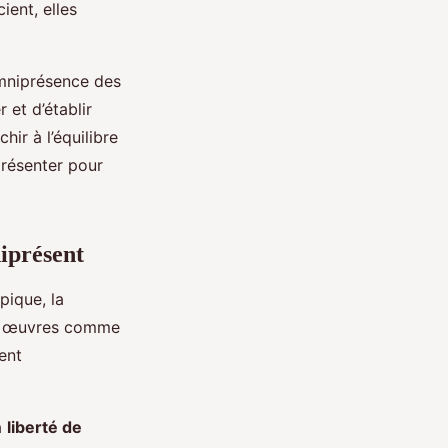
ient, elles
omniprésence des
et d’établir
hir à l’équilibre
présenter pour
niprésent
pique, la
s œuvres comme
ent
la
liberté de