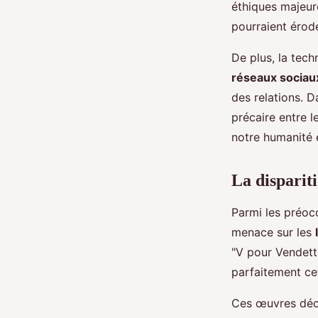
éthiques majeure
pourraient érod
De plus, la tec
réseaux sociau
des relations. Da
précaire entre l
notre humanité e
La dispariti
Parmi les préocc
menace sur les
"V pour Vendett
parfaitement ce
Ces œuvres déc