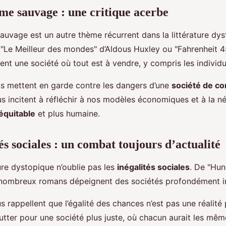
sme sauvage : une critique acerbe
sauvage est un autre thème récurrent dans la littérature dy
e Meilleur des mondes" d’Aldous Huxley ou "Fahrenheit 4
uent une société où tout est à vendre, y compris les indivi
 mettent en garde contre les dangers d’une
société de c
us incitent à réfléchir à nos modèles économiques et à la n
équitable
et plus humaine.
és sociales : un combat toujours d’actualité
ature dystopique n’oublie pas les
inégalités sociales
. De "Hu
 nombreux romans dépeignent des sociétés profondément in
rappellent que l’égalité des chances n’est pas une réalité 
lutter pour une société plus juste, où chacun aurait les mê