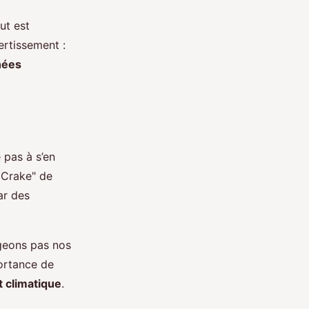
ut est
ertissement :
nées
e pas à s’en
 Crake" de
ar des
ngeons pas nos
portance de
 climatique
.