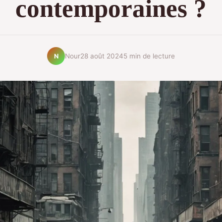
contemporaines ?
Nour
28 août 2024
5 min de lecture
N