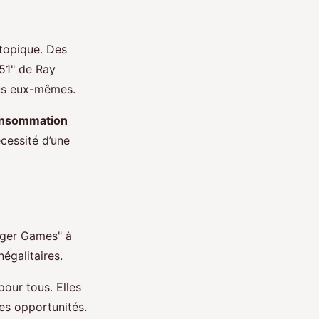
stopique. Des
51" de Ray
dus eux-mêmes.
onsommation
écessité d’une
nger Games" à
égalitaires.
pour tous. Elles
mes opportunités.