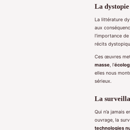
La dystopie 
La littérature d
aux conséquence
l’importance de
récits dystopiq
Ces œuvres met
masse
, l’
écolog
elles nous mont
sérieux.
La surveilla
Qui n’a jamais 
ouvrage, la sur
technologies 