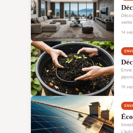
Déc
Décou
vente
14 se
ENV
Déc
Envie
japona
19 se
ENV
Éco
Inves
L'auto