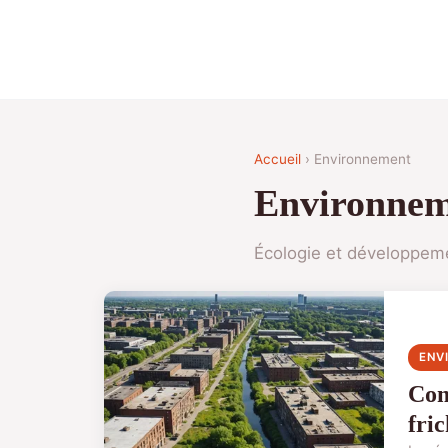
Accueil
› Environnement
Environne
Écologie et développem
ENV
Com
fric