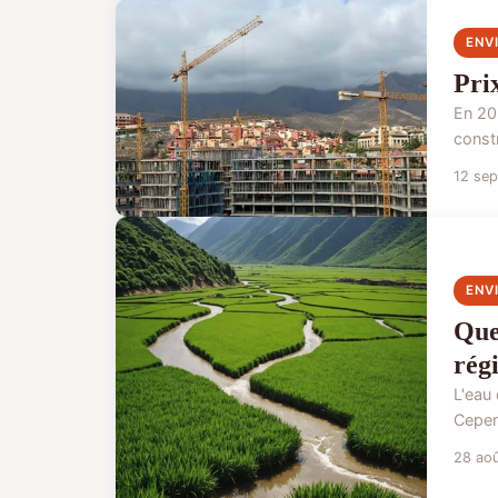
ENV
Pri
En 20
constr
12 se
ENV
Quel
rég
L'eau 
Cepen
28 ao