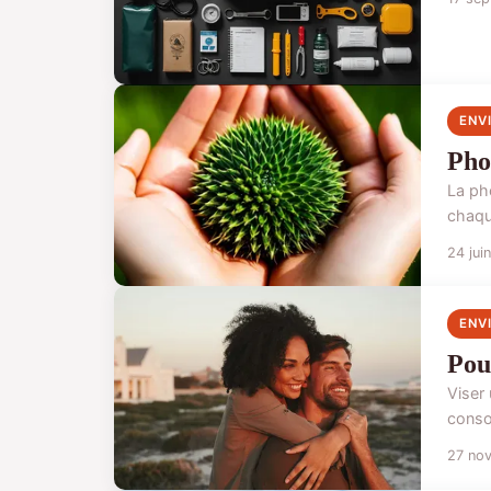
ENV
Pho
La ph
chaqu
24 jui
ENV
Pou
Viser
consom
27 no