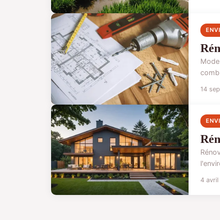
ENV
Rén
Moder
combi
14 se
ENV
Rén
Rénov
l'env
4 avri