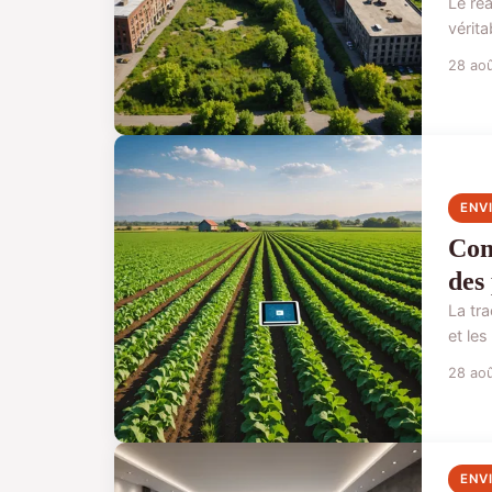
Le ré
vérita
28 ao
ENV
Com
des
La tr
et les
28 ao
ENV