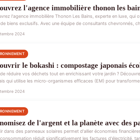
ouvrez l'agence immobilière thonon les bain
vrez l'agence immobilière Thonon Les Bains, experte en luxe, qui of
 de biens exclusifs. Avec une équipe de consultants chevronnés, ch
ptembre 2024
IRONNEMENT
ouvrir le bokashi : compostage japonais éco
 de réduire vos déchets tout en enrichissant votre jardin ? Décou
is qui utilise les micro-organismes efficaces (EM) pour transformer
ptembre 2024
IRONNEMENT
nomisez de l'argent et la planète avec des p
tir dans des panneaux solaires permet d'allier économies financière
consommation réduit significativement les factures d'électricité, tan