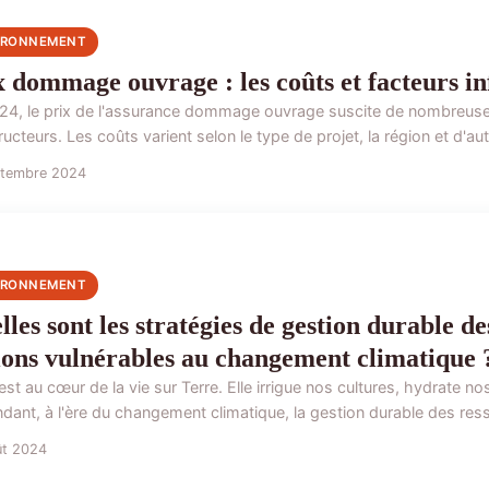
IRONNEMENT
x dommage ouvrage : les coûts et facteurs in
24, le prix de l'assurance dommage ouvrage suscite de nombreuses 
ucteurs. Les coûts varient selon le type de projet, la région et d'aut
ptembre 2024
IRONNEMENT
les sont les stratégies de gestion durable de
ions vulnérables au changement climatique 
est au cœur de la vie sur Terre. Elle irrigue nos cultures, hydrate 
dant, à l'ère du changement climatique, la gestion durable des ress
ût 2024