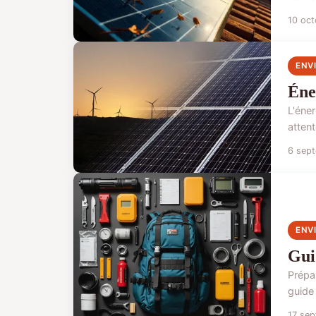
10 oc
ENV
Éne
L'éner
attent
6 sep
ENV
Gui
Prépar
guide 
17 se