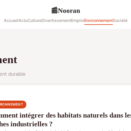
Nooran
📰
Accueil
Actu
Culture
Divertissement
Emploi
Environnement
Société
ment
ent durable
IRONNEMENT
ment intégrer des habitats naturels dans l
hes industrielles ?