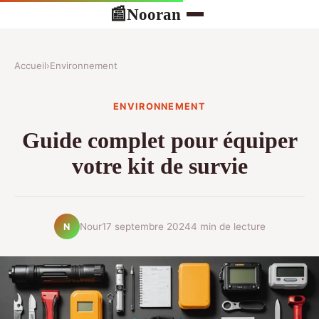
Nooran
📰
Accueil
›
Environnement
ENVIRONNEMENT
Guide complet pour équiper
votre kit de survie
Nour
17 septembre 2024
4 min de lecture
N