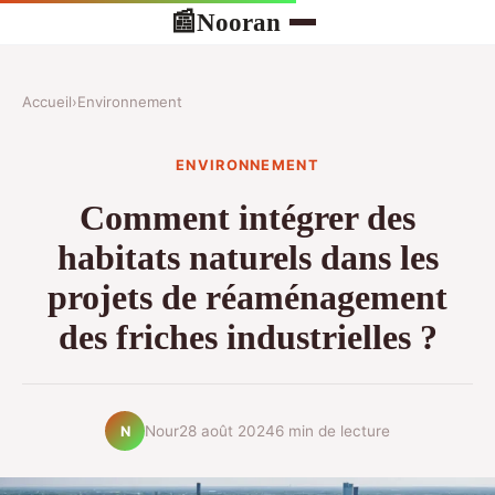
Nooran
📰
Accueil
›
Environnement
ENVIRONNEMENT
Comment intégrer des
habitats naturels dans les
projets de réaménagement
des friches industrielles ?
Nour
28 août 2024
6 min de lecture
N