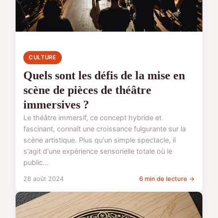
CULTURE
Quels sont les défis de la mise en
scène de pièces de théâtre
immersives ?
Le théâtre immersif, ce concept hybride et
fascinant, connaît une croissance fulgurante sur la
scène artistique. Plus qu'un simple spectacle, il
s'agit d'une expérience sensorielle totale où le
public...
28 août 2024
6 min de lecture →