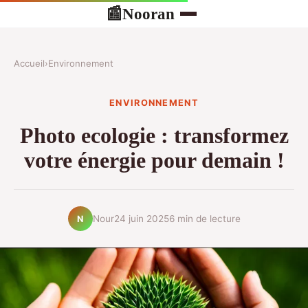
Nooran
📰
Accueil
›
Environnement
ENVIRONNEMENT
Photo ecologie : transformez
votre énergie pour demain !
Nour
24 juin 2025
6 min de lecture
N