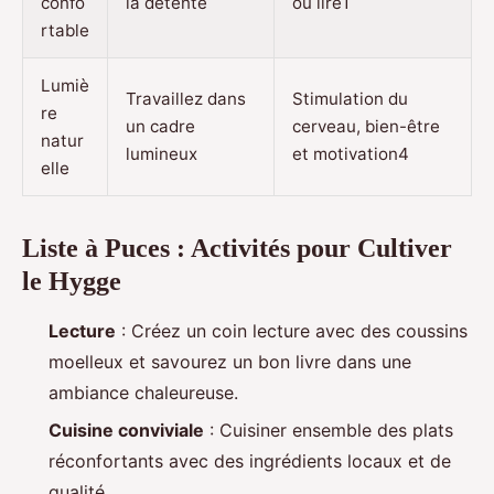
confo
la détente
ou lire1
rtable
Lumiè
Travaillez dans
Stimulation du
re
un cadre
cerveau, bien-être
natur
lumineux
et motivation4
elle
Liste à Puces : Activités pour Cultiver
le Hygge
Lecture
: Créez un coin lecture avec des coussins
moelleux et savourez un bon livre dans une
ambiance chaleureuse.
Cuisine conviviale
: Cuisiner ensemble des plats
réconfortants avec des ingrédients locaux et de
qualité.