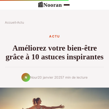
Nooran
📰
Accueil
›
Actu
ACTU
Améliorez votre bien-être
grâce à 10 astuces inspirantes
Nour
20 janvier 2025
7 min de lecture
N