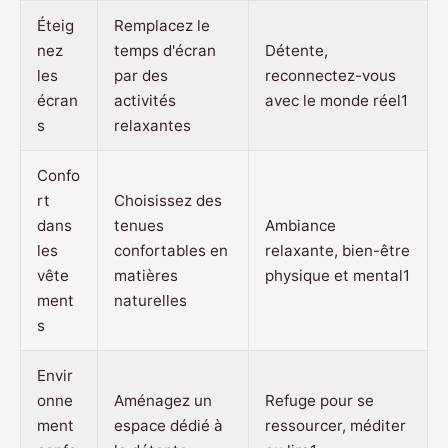
Éteig
Remplacez le
nez
temps d'écran
Détente,
les
par des
reconnectez-vous
écran
activités
avec le monde réel1
s
relaxantes
Confo
rt
Choisissez des
dans
tenues
Ambiance
les
confortables en
relaxante, bien-être
vête
matières
physique et mental1
ment
naturelles
s
Envir
onne
Aménagez un
Refuge pour se
ment
espace dédié à
ressourcer, méditer