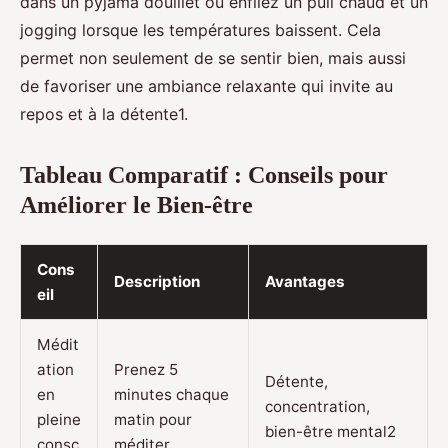
dans un pyjama douillet ou enfilez un pull chaud et un
jogging lorsque les températures baissent. Cela
permet non seulement de se sentir bien, mais aussi
de favoriser une ambiance relaxante qui invite au
repos et à la détente1.
Tableau Comparatif : Conseils pour
Améliorer le Bien-être
Cons
Description
Avantages
eil
Médit
ation
Prenez 5
Détente,
en
minutes chaque
concentration,
pleine
matin pour
bien-être mental2
consc
méditer