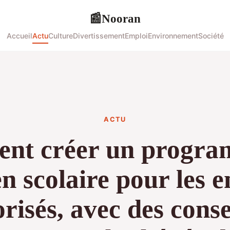
Nooran
📰
Accueil
Actu
Culture
Divertissement
Emploi
Environnement
Société
ACTU
nt créer un progra
en scolaire pour les e
risés, avec des conse