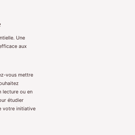
e
ntielle. Une
 efficace aux
tez-vous mettre
ouhaitez
 lecture ou en
ur étudier
votre initiative