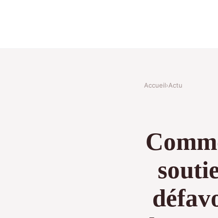
Accueil
›
Actu
Comme
souti
défavo