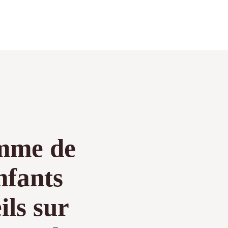
mme de
nfants
ils sur