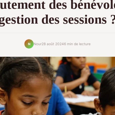
rutement des bénévole
gestion des sessions 
Nour
28 août 2024
6 min de lecture
N