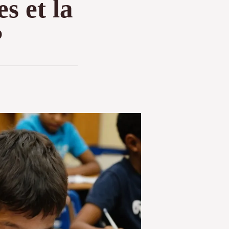
s et la
?