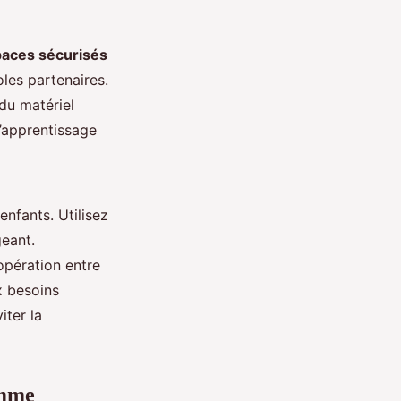
aces sécurisés
les partenaires.
du matériel
l’apprentissage
enfants. Utilisez
geant.
oopération entre
x besoins
iter la
amme