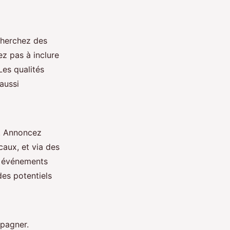
Cherchez des
ez pas à inclure
Les qualités
aussi
c. Annoncez
caux, et via des
s événements
es potentiels
mpagner.