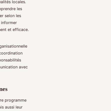
lités locales.
mprendre les
er selon les
 informer
nt et efficace.
ganisationnelle
coordination
ponsabilités
munication avec
nes
otre programme
s aussi leur