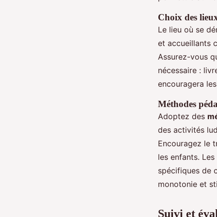
Choix des lieu
Le lieu où se d
et accueillants
Assurez-vous que
nécessaire : liv
encouragera les
Méthodes péda
Adoptez des
mé
des activités l
Encouragez le tr
les enfants. Le
spécifiques de c
monotonie et sti
Suivi et év