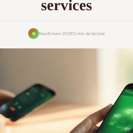
services
Nour
6 mars 2026
12 min de lecture
N