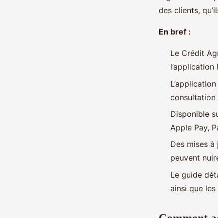
des clients, qu’
En bref :
Le Crédit Ag
l’applicatio
L’application
consultation
Disponible s
Apple Pay, Pa
Des mises à j
peuvent nuire 
Le guide déta
ainsi que le
Comment ac