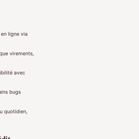
en ligne via
 que virements,
bilité avec
tains bugs
au quotidien,
dit