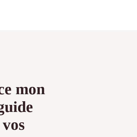
nce mon
guide
 vos