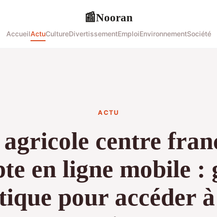
Nooran
📰
Accueil
Actu
Culture
Divertissement
Emploi
Environnement
Société
ACTU
 agricole centre fra
te en ligne mobile : 
tique pour accéder à