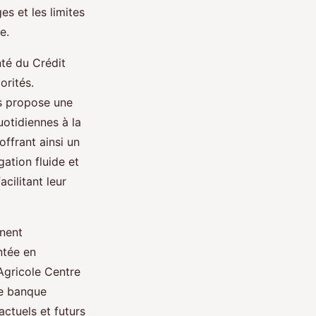
es et les limites
e.
nté du Crédit
orités.
is propose une
uotidiennes à la
offrant ainsi un
gation fluide et
cilitant leur
nnent
ntée en
Agricole Centre
de banque
actuels et futurs