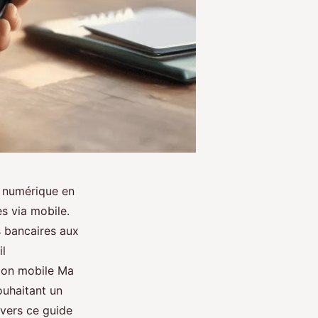
u numérique en
es via mobile.
s bancaires aux
il
tion mobile Ma
ouhaitant un
avers ce guide