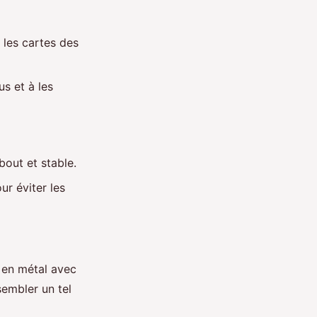
 les cartes des
s et à les
out et stable.
r éviter les
 en métal avec
sembler un tel