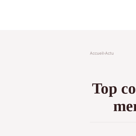
Accueil
›
Actu
Top co
men