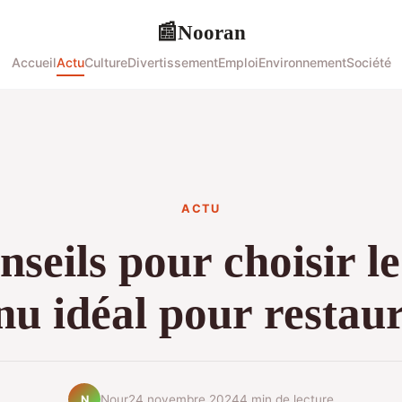
Nooran
📰
Accueil
Actu
Culture
Divertissement
Emploi
Environnement
Société
ACTU
nseils pour choisir le
u idéal pour restau
Nour
24 novembre 2024
4 min de lecture
N