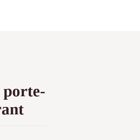
 porte-
rant