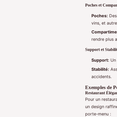
Poches et Compar
Poches:
Des 
vins, et aut
Compartime
rendre plus 
Support et Stabili
Support:
Un 
Stabilité:
Ass
accidents.
Exemples de Po
Restaurant Éléga
Pour un restaur
un design raffin
porte-menu :