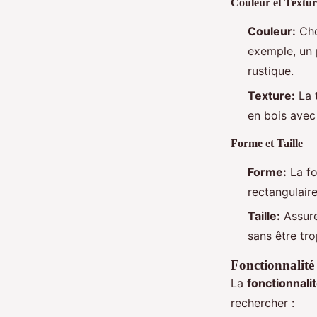
Couleur et Textur
Couleur:
Cho
exemple, un 
rustique.
Texture:
La 
en bois avec 
Forme et Taille
Forme:
La fo
rectangulaire
Taille:
Assure
sans être tr
Fonctionnalité
La
fonctionnali
rechercher :