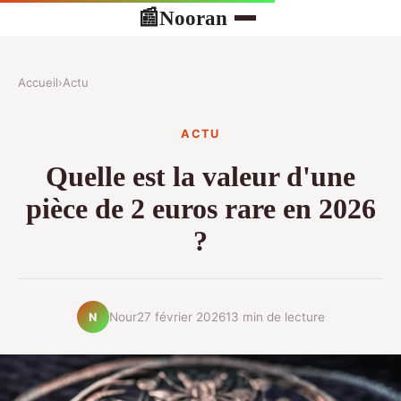
Nooran
📰
Accueil
›
Actu
ACTU
Quelle est la valeur d'une
pièce de 2 euros rare en 2026
?
Nour
27 février 2026
13 min de lecture
N