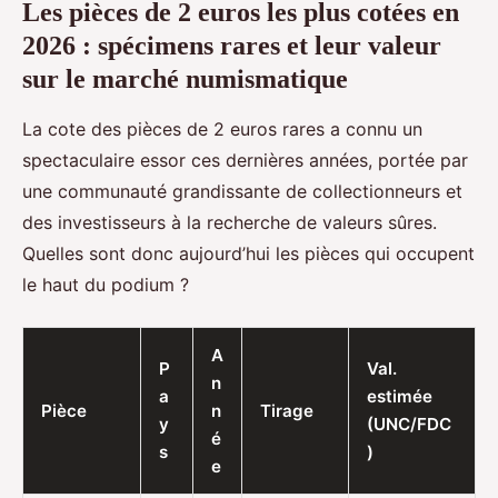
Les pièces de 2 euros les plus cotées en
2026 : spécimens rares et leur valeur
sur le marché numismatique
La cote des pièces de 2 euros rares a connu un
spectaculaire essor ces dernières années, portée par
une communauté grandissante de collectionneurs et
des investisseurs à la recherche de valeurs sûres.
Quelles sont donc aujourd’hui les pièces qui occupent
le haut du podium ?
A
P
Val.
n
a
estimée
Pièce
n
Tirage
y
(UNC/FDC
é
s
)
e