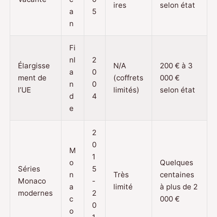
ires
selon état
a
5
n
Fi
nl
2
Élargisse
N/A
200 € à 3
a
0
ment de
(coffrets
000 €
n
0
l’UE
limités)
selon état
d
4
e
2
0
M
1
o
Quelques
Séries
5
n
Très
centaines
Monaco
-
a
limité
à plus de 2
modernes
2
c
000 €
0
o