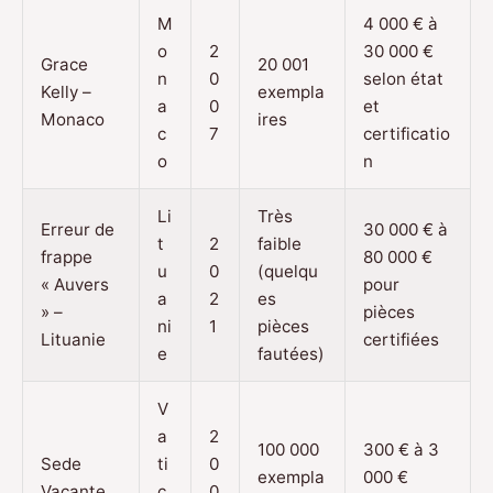
M
4 000 € à
o
2
30 000 €
Grace
20 001
n
0
selon état
Kelly –
exempla
a
0
et
Monaco
ires
c
7
certificatio
o
n
Li
Très
Erreur de
30 000 € à
t
2
faible
frappe
80 000 €
u
0
(quelqu
« Auvers
pour
a
2
es
» –
pièces
ni
1
pièces
Lituanie
certifiées
e
fautées)
V
a
2
100 000
300 € à 3
Sede
ti
0
exempla
000 €
Vacante
c
0