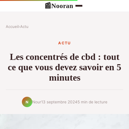
Nooran
📰
Accueil
›
Actu
ACTU
Les concentrés de cbd : tout
ce que vous devez savoir en 5
minutes
Nour
13 septembre 2024
5 min de lecture
N