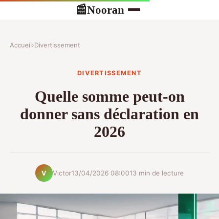
Nooran
📰
Accueil
›
Divertissement
DIVERTISSEMENT
Quelle somme peut-on
donner sans déclaration en
2026
Victor
13/04/2026 08:00
13 min de lecture
V