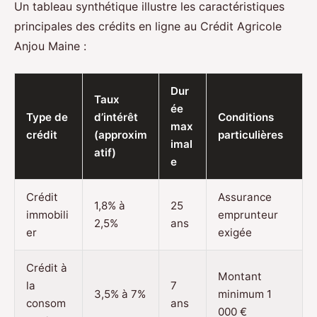
Un tableau synthétique illustre les caractéristiques
principales des crédits en ligne au Crédit Agricole
Anjou Maine :
Dur
Taux
ée
Type de
d’intérêt
Conditions
max
crédit
(approxim
particulières
imal
atif)
e
Crédit
Assurance
1,8% à
25
immobili
emprunteur
2,5%
ans
er
exigée
Crédit à
Montant
la
7
3,5% à 7%
minimum 1
consom
ans
000 €