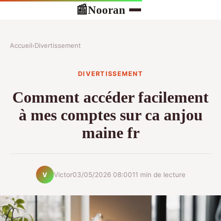
Nooran
📰
Accueil
›
Divertissement
DIVERTISSEMENT
Comment accéder facilement
à mes comptes sur ca anjou
maine fr
Victor
03/05/2026 08:00
11 min de lecture
V