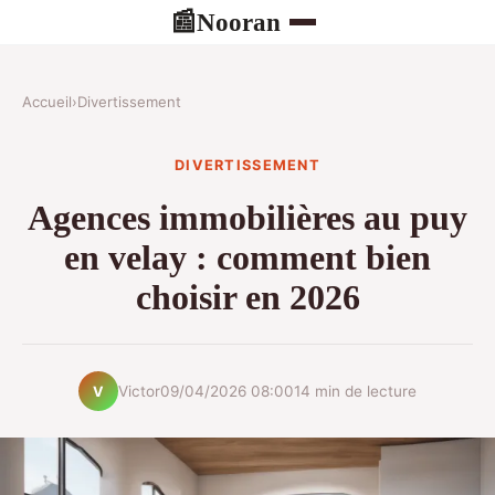
Nooran
📰
Accueil
›
Divertissement
DIVERTISSEMENT
Agences immobilières au puy
en velay : comment bien
choisir en 2026
Victor
09/04/2026 08:00
14 min de lecture
V