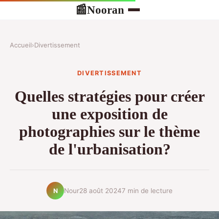
Nooran
📰
Accueil
›
Divertissement
DIVERTISSEMENT
Quelles stratégies pour créer
une exposition de
photographies sur le thème
de l'urbanisation?
Nour
28 août 2024
7 min de lecture
N