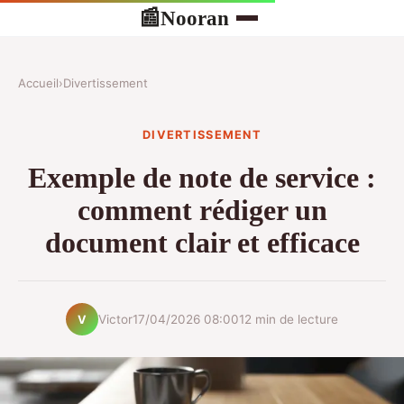
Nooran
📰
Accueil
›
Divertissement
DIVERTISSEMENT
Exemple de note de service :
comment rédiger un
document clair et efficace
Victor
17/04/2026 08:00
12 min de lecture
V