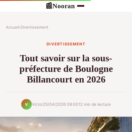
Nooran
📰
Accueil
›
Divertissement
DIVERTISSEMENT
Tout savoir sur la sous-
préfecture de Boulogne
Billancourt en 2026
Victor
25/04/2026 08:00
12 min de lecture
V